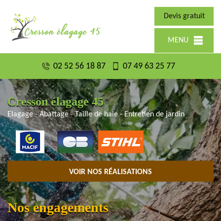
Devis gratuit
MENU
02 52 56 18 87
07 49 63 25 77
Cresson élagage 45
Elagage - Abattage - Taille de haie - Entretien de jardin
VOIR NOS RÉALISATIONS
Nos engagements