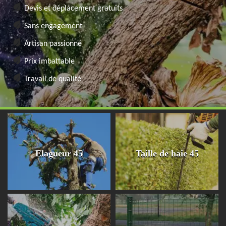
Devis et déplacement gratuits
Sans engagement
Artisan passionné
Prix imbattable
Travail de qualité
Elagueur 45
Taille de haie 45