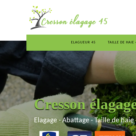
ELAGUEUR 45
TAILLE DE HAIE 
Cresson élagag
Elagage - Abattage - Taille de haie 