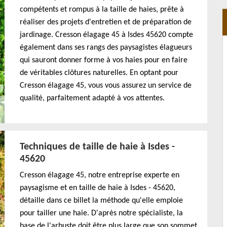
compétents et rompus à la taille de haies, prête à
réaliser des projets d'entretien et de préparation de
jardinage. Cresson élagage 45 à Isdes 45620 compte
également dans ses rangs des paysagistes élagueurs
qui sauront donner forme à vos haies pour en faire
de véritables clôtures naturelles. En optant pour
Cresson élagage 45, vous vous assurez un service de
qualité, parfaitement adapté à vos attentes.
Techniques de taille de haie à Isdes -
45620
Cresson élagage 45, notre entreprise experte en
paysagisme et en taille de haie à Isdes - 45620,
détaille dans ce billet la méthode qu'elle emploie
pour tailler une haie. D'après notre spécialiste, la
base de l'arbuste doit être plus large que son sommet