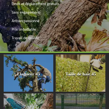
Devis et déplacement gratuits
Sans engagement
Artisan passionné
Prix imbattable
Travail de qualité
Elagueur 45
Taille de haie 45