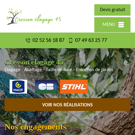
Devis gratuit
MENU
02 52 56 18 87
07 49 63 25 77
Cresson élagage 45
Elagage - Abattage - Taille de haie - Entretien de jardin
VOIR NOS RÉALISATIONS
Nos engagements