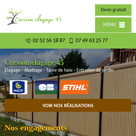
Devis gratuit
MENU
02 52 56 18 87
07 49 63 25 77
Cresson élagage 45
Elagage - Abattage - Taille de haie - Entretien de jardin
VOIR NOS RÉALISATIONS
Nos engagements