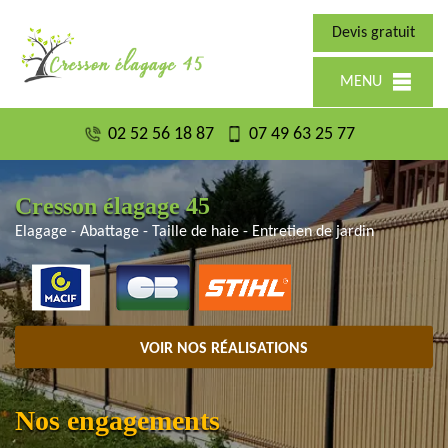
Devis gratuit
MENU
02 52 56 18 87
07 49 63 25 77
Cresson élagage 45
Elagage - Abattage - Taille de haie - Entretien de jardin
VOIR NOS RÉALISATIONS
Nos engagements