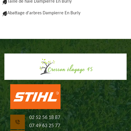
Taille de haie Dampierre En Burly
Abattage d'arbres Dampierre En Burly
02 52 56 18 87
07 49 63 25 77