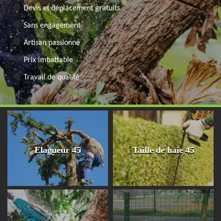
Devis et déplacement gratuits
Sans engagement
Artisan passionné
Prix imbattable
Travail de qualité
Elagueur 45
Taille de haie 45