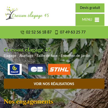
Devis gratuit
MENU
02 52 56 18 87
07 49 63 25 77
Cresson élagage 45
Elagage - Abattage - Taille de haie - Entretien de jardin
VOIR NOS RÉALISATIONS
Nos engagements