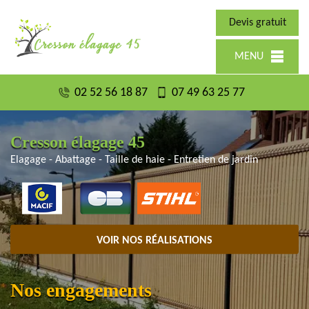
Devis gratuit
MENU
02 52 56 18 87
07 49 63 25 77
Cresson élagage 45
Elagage - Abattage - Taille de haie - Entretien de jardin
VOIR NOS RÉALISATIONS
Nos engagements