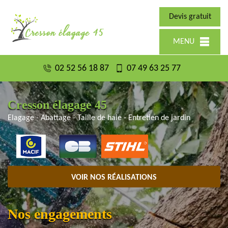
Devis gratuit
MENU
02 52 56 18 87
07 49 63 25 77
Cresson élagage 45
Elagage - Abattage - Taille de haie - Entretien de jardin
VOIR NOS RÉALISATIONS
Nos engagements