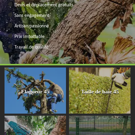
Devis et déplacement gratuits
Sans engagement
Artisan passionné
Prix imbattable
Travail de qualité
Elagueur 45
Taille de haie 45