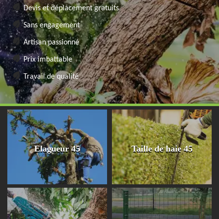
Devis et déplacement gratuits
Sans engagement
Artisan passionné
Prix imbattable
Travail de qualité
Elagueur 45
Taille de haie 45