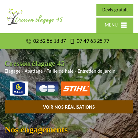
Devis gratuit
MENU
02 52 56 18 87
07 49 63 25 77
Cresson élagage 45
Elagage - Abattage - Taille de haie - Entretien de jardin
VOIR NOS RÉALISATIONS
Nos engagements