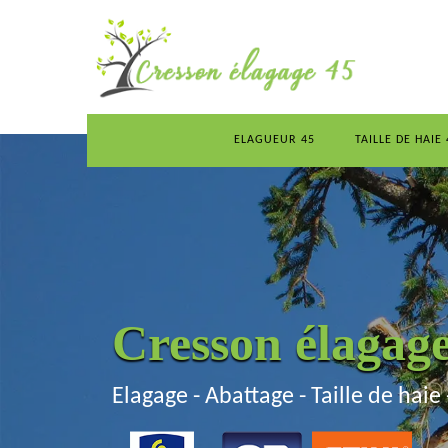
ELAGUEUR 45
TAILLE DE HAIE 
Cresson élagag
Elagage - Abattage - Taille de haie 