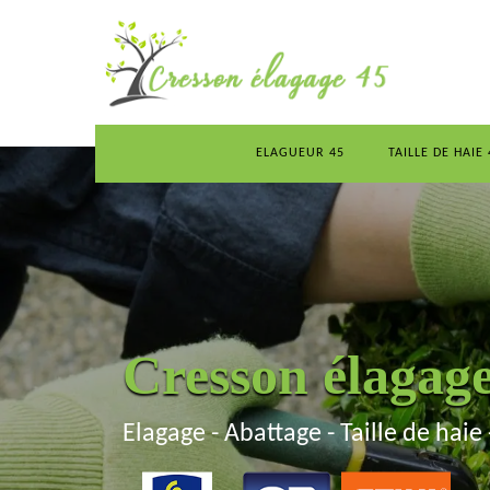
ELAGUEUR 45
TAILLE DE HAIE 
Cresson élagag
Elagage - Abattage - Taille de haie 