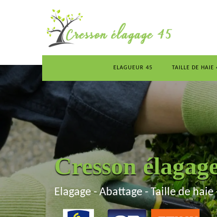
ELAGUEUR 45
TAILLE DE HAIE 
Cresson élagag
Elagage - Abattage - Taille de haie 