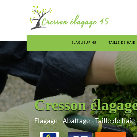
ELAGUEUR 45
TAILLE DE HAIE 
Cresson élagag
Elagage - Abattage - Taille de haie 