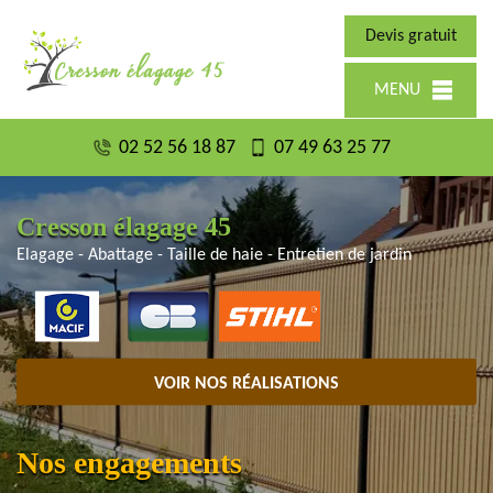
Devis gratuit
MENU
02 52 56 18 87
07 49 63 25 77
Cresson élagage 45
Elagage - Abattage - Taille de haie - Entretien de jardin
VOIR NOS RÉALISATIONS
Nos engagements