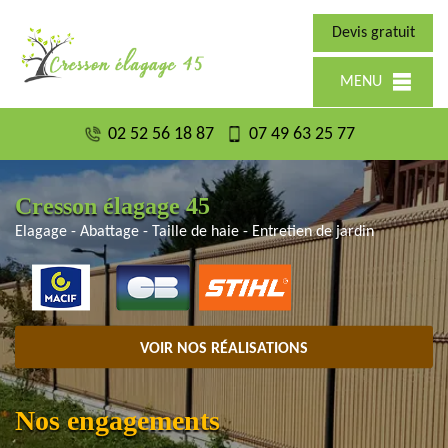
Devis gratuit
MENU
02 52 56 18 87
07 49 63 25 77
Cresson élagage 45
Elagage - Abattage - Taille de haie - Entretien de jardin
VOIR NOS RÉALISATIONS
Nos engagements