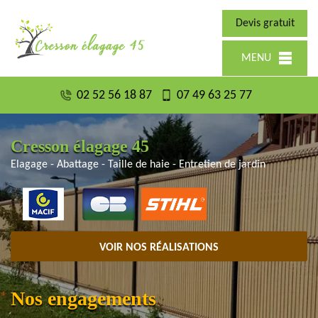
Devis gratuit
MENU
02 52 56 18 87
07 49 63 25 77
Cresson élagage 45
Elagage - Abattage - Taille de haie - Entretien de jardin
VOIR NOS RÉALISATIONS
Nos engagements