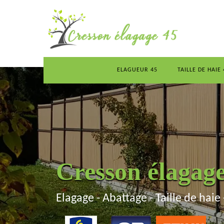
ELAGUEUR 45
TAILLE DE HAIE 
Cresson élagag
Elagage - Abattage - Taille de haie 