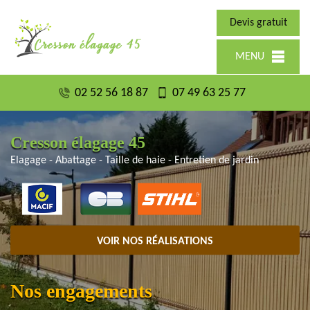
Devis gratuit
MENU
02 52 56 18 87
07 49 63 25 77
Cresson élagage 45
Elagage - Abattage - Taille de haie - Entretien de jardin
VOIR NOS RÉALISATIONS
Nos engagements