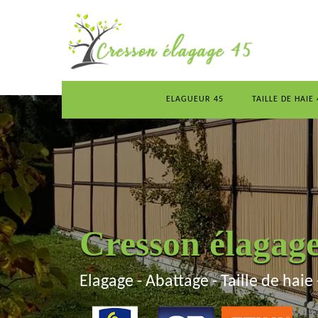
ELAGUEUR 45
TAILLE DE HAIE 
Cresson élagag
Elagage - Abattage - Taille de haie 