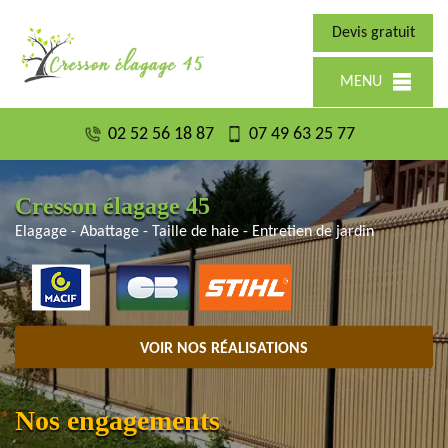
Devis gratuit
MENU
02 52 56 18 87
07 49 63 25 77
Cresson élagage 45
Elagage - Abattage - Taille de haie - Entretien de jardin
VOIR NOS RÉALISATIONS
Nos engagements