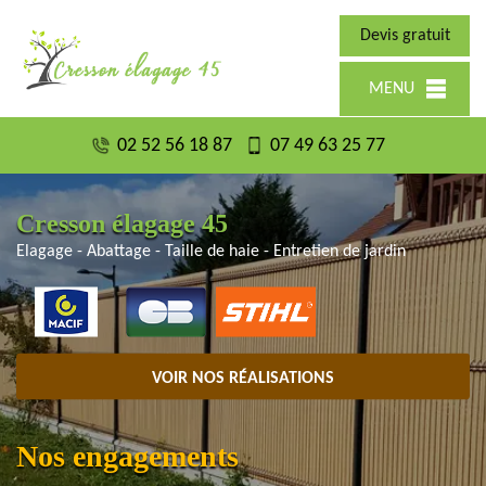
Devis gratuit
MENU
02 52 56 18 87
07 49 63 25 77
Cresson élagage 45
Elagage - Abattage - Taille de haie - Entretien de jardin
VOIR NOS RÉALISATIONS
Nos engagements