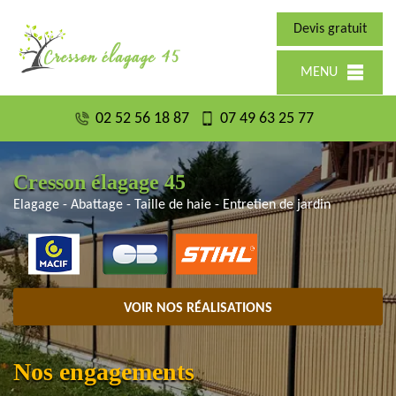
Devis gratuit
MENU
02 52 56 18 87
07 49 63 25 77
Cresson élagage 45
Elagage - Abattage - Taille de haie - Entretien de jardin
VOIR NOS RÉALISATIONS
Nos engagements