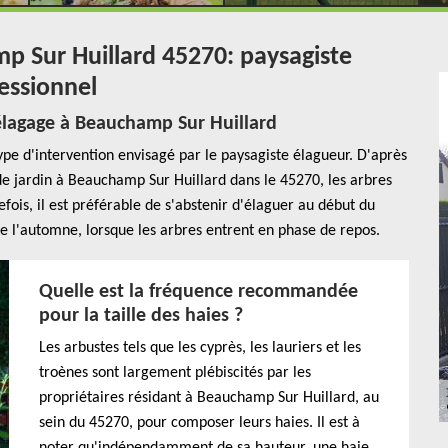
p Sur Huillard 45270: paysagiste
essionnel
élagage à Beauchamp Sur Huillard
ype d'intervention envisagé par le paysagiste élagueur. D'après
de jardin à Beauchamp Sur Huillard dans le 45270, les arbres
fois, il est préférable de s'abstenir d'élaguer au début du
de l'automne, lorsque les arbres entrent en phase de repos.
Quelle est la fréquence recommandée
pour la taille des haies ?
Les arbustes tels que les cyprès, les lauriers et les
troènes sont largement plébiscités par les
propriétaires résidant à Beauchamp Sur Huillard, au
sein du 45270, pour composer leurs haies. Il est à
noter qu'indépendamment de sa hauteur, une haie