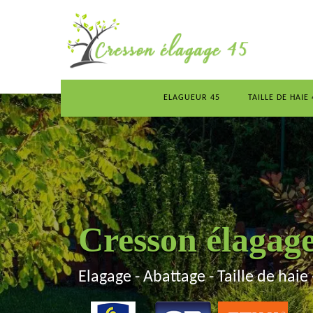
ELAGUEUR 45
TAILLE DE HAIE 
Cresson élagag
Elagage - Abattage - Taille de haie 