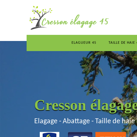
ELAGUEUR 45
TAILLE DE HAIE 
Cresson élagag
Elagage - Abattage - Taille de haie 