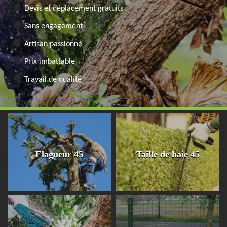
Devis et déplacement gratuits
Sans engagement
Artisan passionné
Prix imbattable
Travail de qualité
Elagueur 45
Taille de haie 45