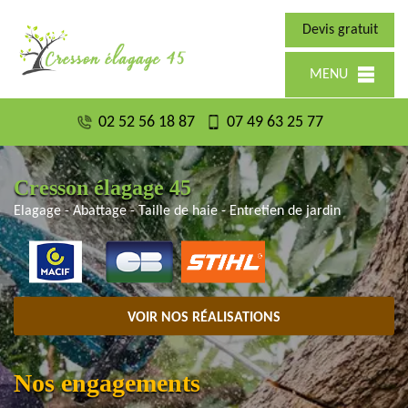
Devis gratuit
MENU
02 52 56 18 87
07 49 63 25 77
Cresson élagage 45
Elagage - Abattage - Taille de haie - Entretien de jardin
VOIR NOS RÉALISATIONS
Nos engagements