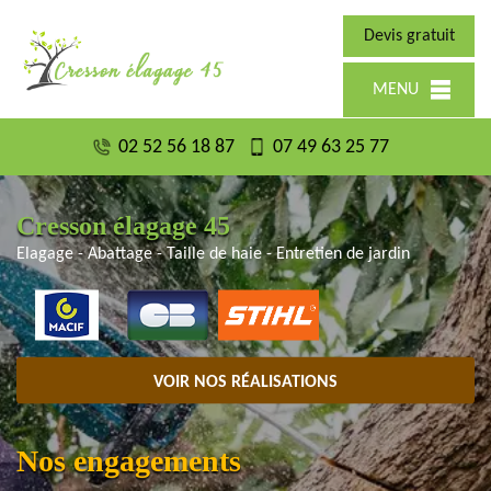
Devis gratuit
MENU
02 52 56 18 87
07 49 63 25 77
Cresson élagage 45
Elagage - Abattage - Taille de haie - Entretien de jardin
VOIR NOS RÉALISATIONS
Nos engagements