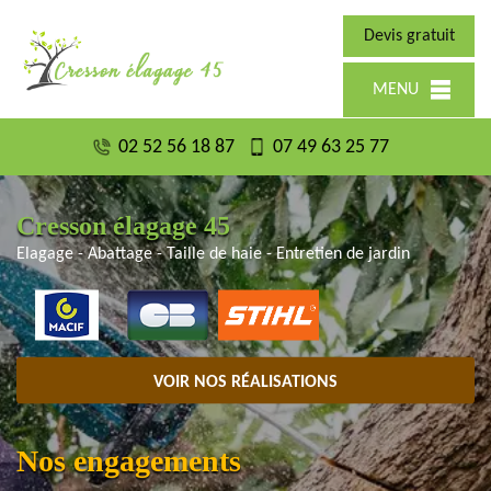
Devis gratuit
MENU
02 52 56 18 87
07 49 63 25 77
Cresson élagage 45
Elagage - Abattage - Taille de haie - Entretien de jardin
VOIR NOS RÉALISATIONS
Nos engagements