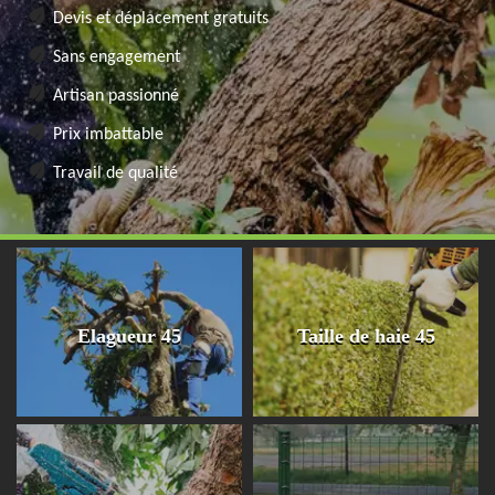
Devis et déplacement gratuits
Sans engagement
Artisan passionné
Prix imbattable
Travail de qualité
Elagueur 45
Taille de haie 45