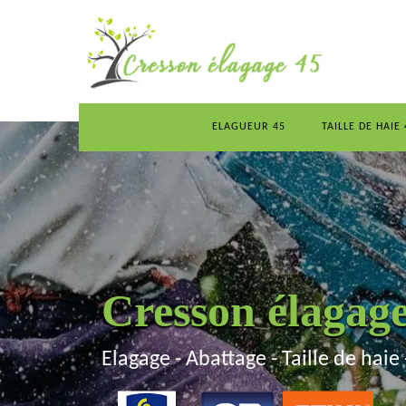
ELAGUEUR 45
TAILLE DE HAIE 
Cresson élagag
Elagage - Abattage - Taille de haie 