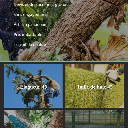
Devis et déplacement gratuits
Sans engagement
Artisan passionné
Prix imbattable
Travail de qualité
Elagueur 45
Taille de haie 45