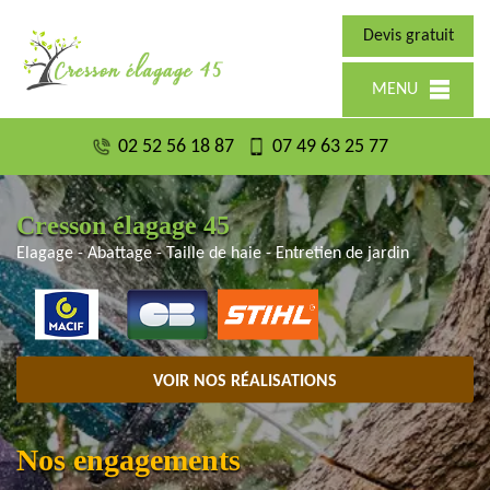
Devis gratuit
MENU
02 52 56 18 87
07 49 63 25 77
Cresson élagage 45
Elagage - Abattage - Taille de haie - Entretien de jardin
VOIR NOS RÉALISATIONS
Nos engagements