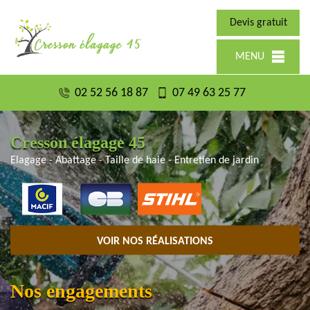
Devis gratuit
MENU
02 52 56 18 87
07 49 63 25 77
Cresson élagage 45
Elagage - Abattage - Taille de haie - Entretien de jardin
VOIR NOS RÉALISATIONS
Nos engagements