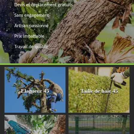
Devis et déplacement gratuits
Sans engagement
Artisan passionné
Prix imbattable
Travail de qualité
Elagueur 45
Taille de haie 45