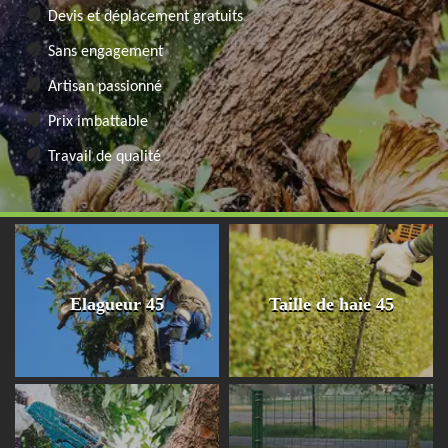
Devis et déplacement gratuits
Sans engagement
Artisan passionné
Prix imbattable
Travail de qualité
Elagueur 45
Taille de haie 45