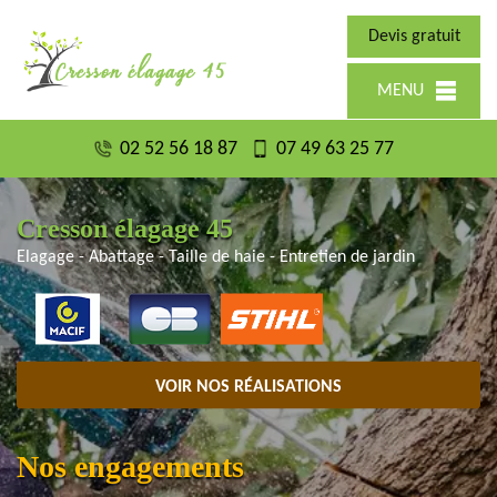
Devis gratuit
MENU
02 52 56 18 87
07 49 63 25 77
Cresson élagage 45
Elagage - Abattage - Taille de haie - Entretien de jardin
VOIR NOS RÉALISATIONS
Nos engagements