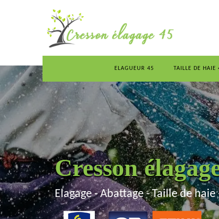
ELAGUEUR 45
TAILLE DE HAIE 
Cresson élagag
Elagage - Abattage - Taille de haie 