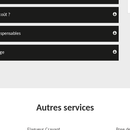
coût ?
ispensables
age
Autres services
Elagueur Cravant
Pose de