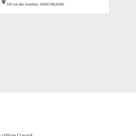
150 rue des montées, 45000 ORLEANS
 clôture Cravant