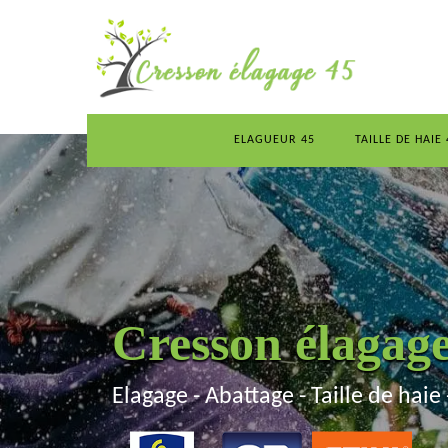
ELAGUEUR 45
TAILLE DE HAIE 
Cresson élagag
Elagage - Abattage - Taille de haie 