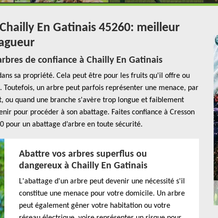
Chailly En Gatinais 45260: meilleur
lagueur
rbres de confiance à Chailly En Gatinais
ans sa propriété. Cela peut être pour les fruits qu'il offre ou
s. Toutefois, un arbre peut parfois représenter une menace, par
ant, ou quand une branche s'avère trop longue et faiblement
enir pour procéder à son abattage. Faites confiance à Cresson
0 pour un abattage d’arbre en toute sécurité.
Abattre vos arbres superflus ou
dangereux à Chailly En Gatinais
L'abattage d'un arbre peut devenir une nécessité s'il
constitue une menace pour votre domicile. Un arbre
peut également gêner votre habitation ou votre
réseau électrique, voire représenter un risque pour