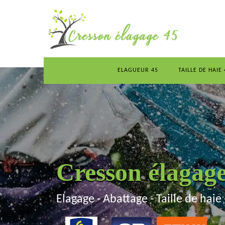
ELAGUEUR 45
TAILLE DE HAIE 
Cresson élagag
Elagage - Abattage - Taille de haie 