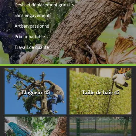
Devis et déplacement gratuits
Sans engagement
Artisan passionné
Prix imbattable
Travail de qualité
Elagueur 45
Taille de haie 45