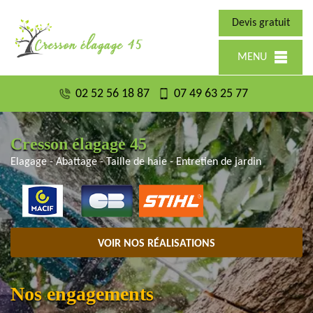
Devis gratuit
MENU
02 52 56 18 87
07 49 63 25 77
Cresson élagage 45
Elagage - Abattage - Taille de haie - Entretien de jardin
VOIR NOS RÉALISATIONS
Nos engagements