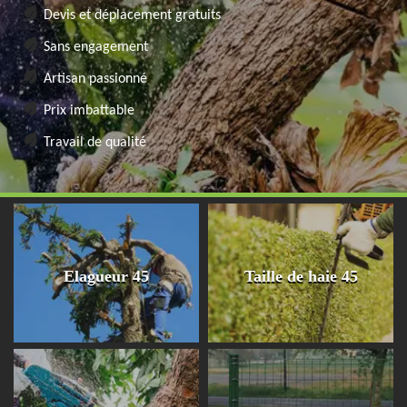
Devis et déplacement gratuits
Sans engagement
Artisan passionné
Prix imbattable
Travail de qualité
Elagueur 45
Taille de haie 45