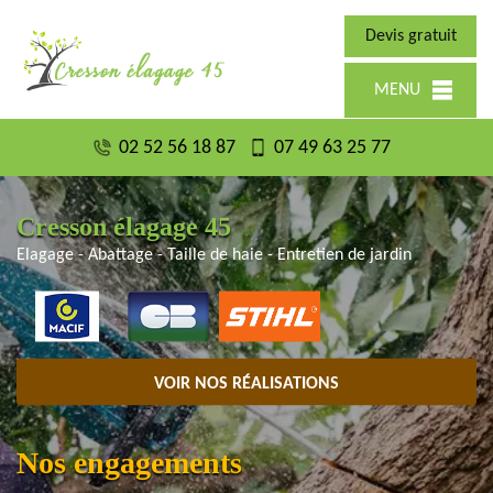
Devis gratuit
MENU
02 52 56 18 87
07 49 63 25 77
Cresson élagage 45
Elagage - Abattage - Taille de haie - Entretien de jardin
VOIR NOS RÉALISATIONS
Nos engagements