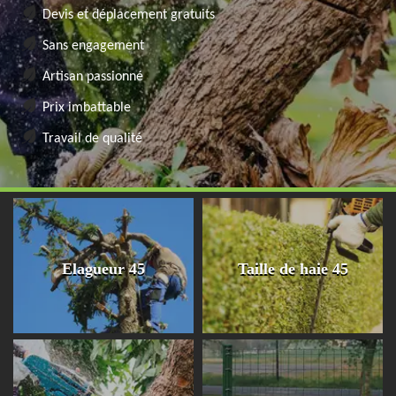
Devis et déplacement gratuits
Sans engagement
Artisan passionné
Prix imbattable
Travail de qualité
Elagueur 45
Taille de haie 45