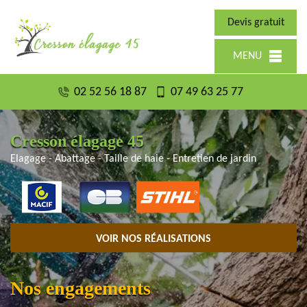
Devis gratuit
MENU
02 52 56 18 87
07 49 63 25 77
Cresson élagage 45
Elagage - Abattage - Taille de haie - Entretien de jardin
VOIR NOS RÉALISATIONS
Nos engagements