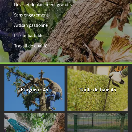
Devis et déplacement gratuits
Sans engagement
Artisan passionné
Prix imbattable
Travail de qualité
Elagueur 45
Taille de haie 45