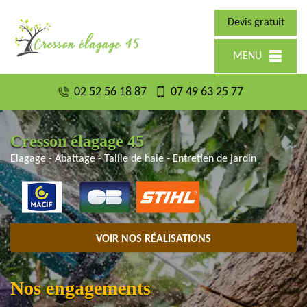
Devis gratuit
MENU
02 52 56 18 87
07 49 63 25 77
Cresson élagage 45
Elagage - Abattage - Taille de haie - Entretien de jardin
VOIR NOS RÉALISATIONS
Nos engagements