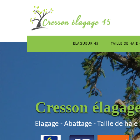
ELAGUEUR 45
TAILLE DE HAIE 
Cresson élagag
Elagage - Abattage - Taille de haie 